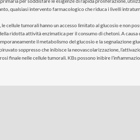
rimaria per soddisfare le esigenze di rapida proliferazione, utilizz
anto, qualsiasi intervento farmacologico che riduca i livelli intratu
le cellule tumorali hanno un accesso limitato al glucosio e non pos
la ridotta attività enzimatica per il consumo di chetoni. A causa di
mporaneamente il metabolismo del glucosio e la segnalazione glucos
o/piruvato soppresso che inibisce la neovascolarizzazione, l’attivaz
crosi finale nelle cellule tumorali. KBs possono inibire l’infiammazi