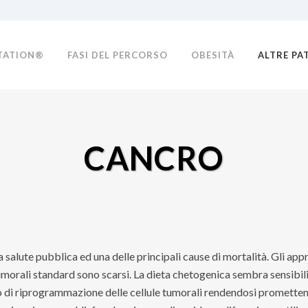
TATION®
FASI DEL PERCORSO
OBESITÀ
ALTRE PA
CANCRO
la salute pubblica ed una delle principali cause di mortalità. Gli a
tumorali standard sono scarsi. La dieta chetogenica sembra sensibil
di riprogrammazione delle cellule tumorali rendendosi promettente 