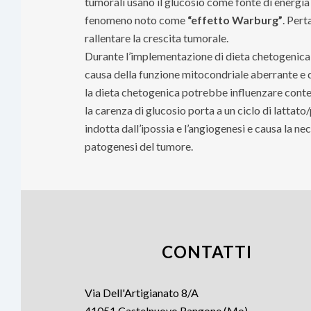
tumorali usano il glucosio come fonte di energia p
fenomeno noto come
“effetto Warburg”
. Pert
rallentare la crescita tumorale.
Durante l’implementazione di dieta chetogenica, 
causa della funzione mitocondriale aberrante e del
la dieta chetogenica potrebbe influenzare conte
la carenza di glucosio porta a un ciclo di lattat
indotta dall’ipossia e l’angiogenesi e causa la ne
patogenesi del tumore.
CONTATTI
Via Dell'Artigianato 8/A
41051 Castelnuovo Rangone (Mo)